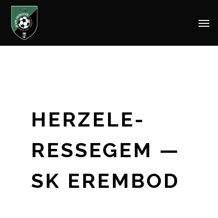
Men
Skip
to
main
content
HERZELE-
RESSEGEM —
SK EREMBOD