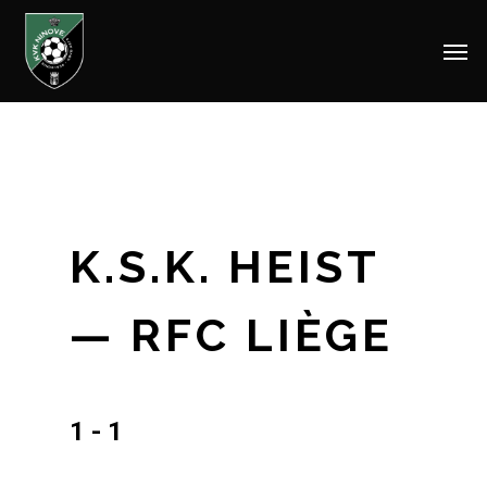
Men
Skip
to
main
content
K.S.K. HEIST
— RFC LIÈGE
1 - 1