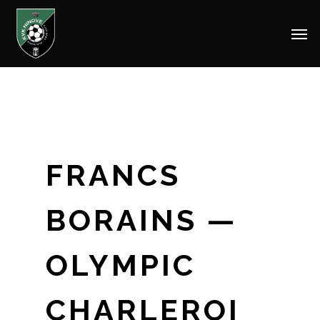
Men
Skip
to
main
content
FRANCS
BORAINS —
OLYMPIC
CHARLEROI