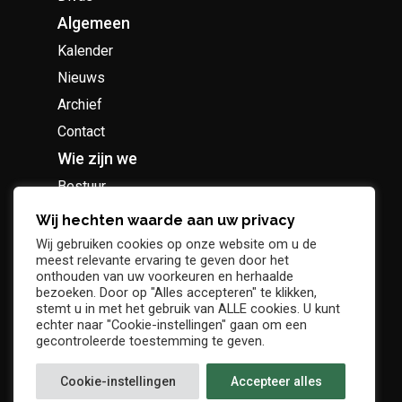
Algemeen
Kalender
Nieuws
Archief
Contact
Wie zijn we
Bestuur
Geschiedenis
Wij hechten waarde aan uw privacy
Supportersclub
Wij gebruiken cookies op onze website om u de
meest relevante ervaring te geven door het
Socio Business Club
onthouden van uw voorkeuren en herhaalde
bezoeken. Door op "Alles accepteren" te klikken,
stemt u in met het gebruik van ALLE cookies. U kunt
echter naar "Cookie-instellingen" gaan om een
gecontroleerde toestemming te geven.
Tickets / abonnementen
Cookie-instellingen
Accepteer alles