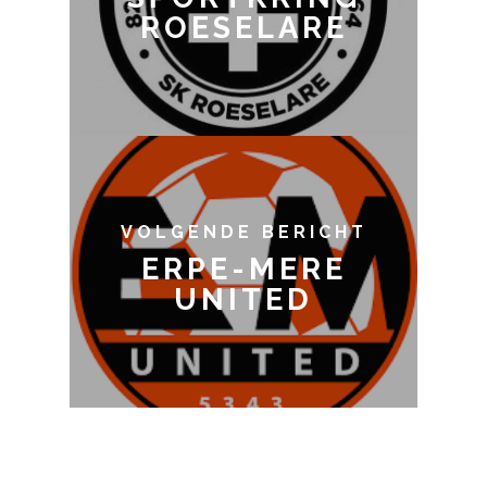
ROESELARE
VOLGENDE BERICHT
ERPE-MERE
UNITED