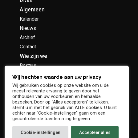
Divas
Algemeen
Kalender
Nieuws
Archief
Contact
Wie zijn we
Bestuur
Geschiedenis
Wij hechten waarde aan uw privacy
Supportersclub
Wij gebruiken cookies op onze website om u de
meest relevante ervaring te geven door het
Socio Business Club
onthouden van uw voorkeuren en herhaalde
bezoeken. Door op "Alles accepteren" te klikken,
stemt u in met het gebruik van ALLE cookies. U kunt
echter naar "Cookie-instellingen" gaan om een
gecontroleerde toestemming te geven.
Tickets / abonnementen
Cookie-instellingen
Accepteer alles