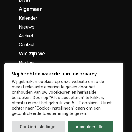
Divas
Algemeen
Kalender
Nieuws
Archief
Contact
Wie zijn we
Bestuur
Geschiedenis
Wij hechten waarde aan uw privacy
Supportersclub
Wij gebruiken cookies op onze website om u de
meest relevante ervaring te geven door het
Socio Business Club
onthouden van uw voorkeuren en herhaalde
bezoeken. Door op "Alles accepteren" te klikken,
stemt u in met het gebruik van ALLE cookies. U kunt
echter naar "Cookie-instellingen" gaan om een
gecontroleerde toestemming te geven.
Tickets / abonnementen
Cookie-instellingen
Accepteer alles