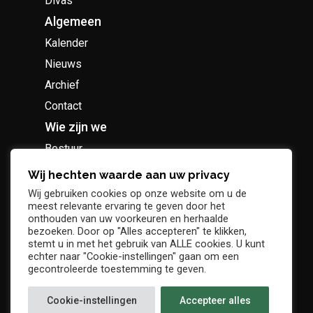
Divas
Algemeen
Kalender
Nieuws
Archief
Contact
Wie zijn we
Bestuur
Geschiedenis
Wij hechten waarde aan uw privacy
Supportersclub
Wij gebruiken cookies op onze website om u de
meest relevante ervaring te geven door het
Socio Business Club
onthouden van uw voorkeuren en herhaalde
bezoeken. Door op "Alles accepteren" te klikken,
stemt u in met het gebruik van ALLE cookies. U kunt
echter naar "Cookie-instellingen" gaan om een
gecontroleerde toestemming te geven.
Tickets / abonnementen
Cookie-instellingen
Accepteer alles