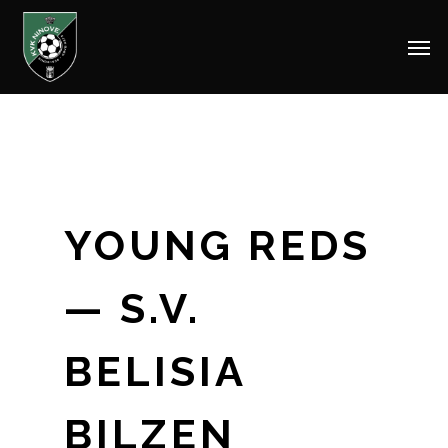
Men
Skip
to
main
content
YOUNG REDS
— S.V.
BELISIA
BILZEN