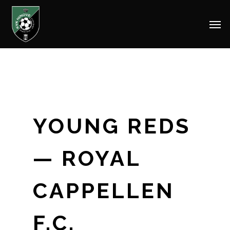
Men
Skip
to
main
content
YOUNG REDS
— ROYAL
CAPPELLEN
F.C.