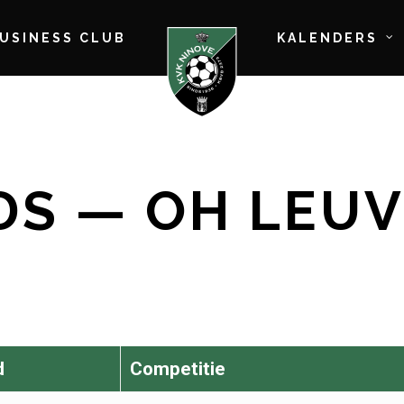
BUSINESS CLUB
KALENDERS
S — OH LEUV
d
Competitie