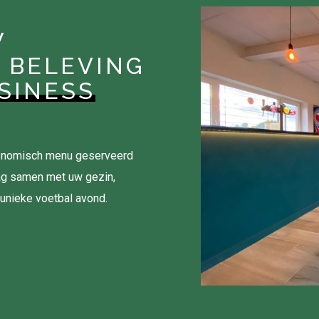
W
 BELEVING
SINESS
tronomisch menu geserveerd
ag samen met uw gezin,
 unieke voetbal avond.