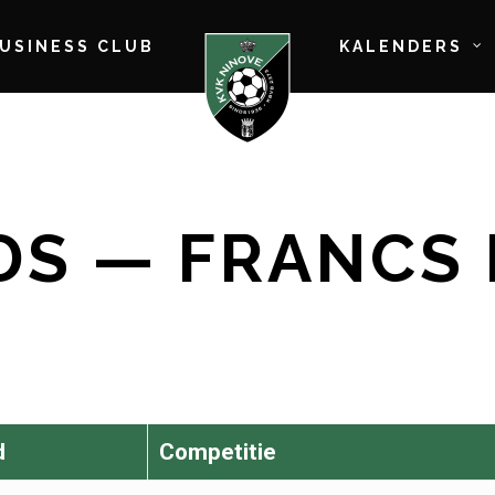
BUSINESS CLUB
KALENDERS
DS — FRANCS 
d
Competitie