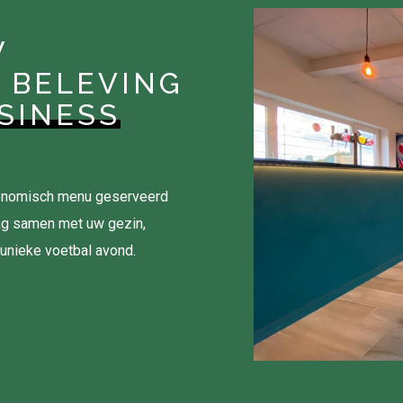
W
 BELEVING
SINESS
tronomisch menu geserveerd
ag samen met uw gezin,
 unieke voetbal avond.