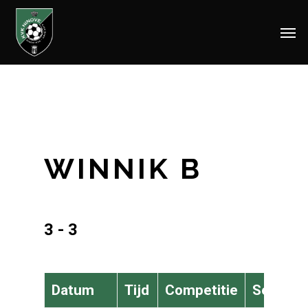
Men
Skip
to
main
content
WINNIK B
3 - 3
Datum
Tijd
Competitie
Seizoen