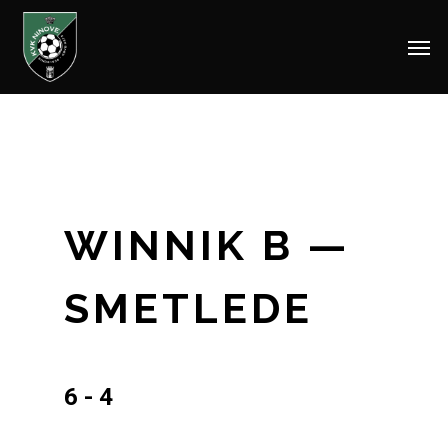
Men
Skip
to
main
content
WINNIK B —
SMETLEDE
6 - 4