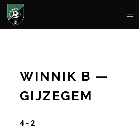
Men
Skip
to
main
content
WINNIK B —
GIJZEGEM
4 - 2