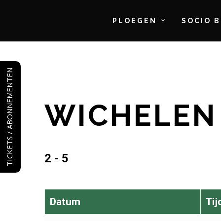
PLOEGEN
SOCIO 
Skip
to
TICKETS / ABONNEMENTEN
main
content
WICHELEN 
2 - 5
Datum
Tij