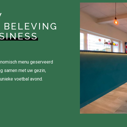
W
 BELEVING
SINESS
tronomisch menu geserveerd
ag samen met uw gezin,
 unieke voetbal avond.