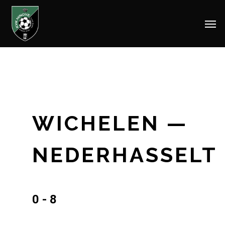
Men
Skip
to
main
content
WICHELEN —
NEDERHASSELT
0 - 8