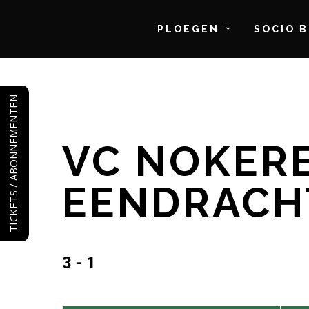
PLOEGEN
SOCIO 
Skip
to
TICKETS / ABONNEMENTEN
main
content
VC NOKERE
EENDRACH
3 - 1