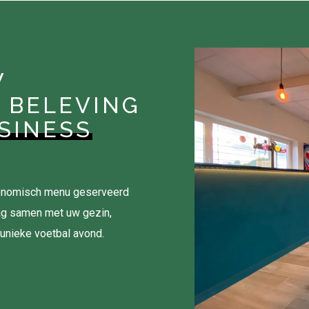
W
 BELEVING
SINESS
tronomisch menu geserveerd
ag samen met uw gezin,
 unieke voetbal avond.