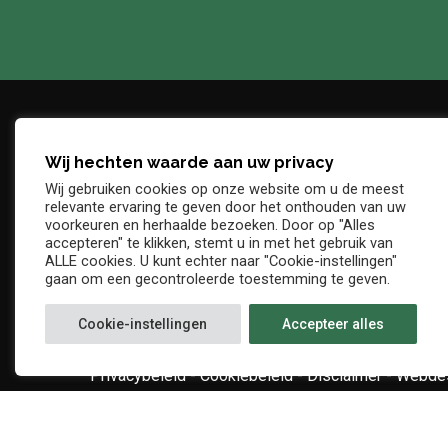
Wij hechten waarde aan uw privacy
Adres
Telefo
Wij gebruiken cookies op onze website om u de meest
Denderstraat, z/n
+32 54 
relevante ervaring te geven door het onthouden van uw
E-mail
voorkeuren en herhaalde bezoeken. Door op "Alles
9402 Ninove
accepteren" te klikken, stemt u in met het gebruik van
info@kv
ALLE cookies. U kunt echter naar "Cookie-instellingen"
gaan om een gecontroleerde toestemming te geven.
Cookie-instellingen
Accepteer alles
Privacybeleid
-
Cookiebeleid
-
Disclaimer
-
Webdes