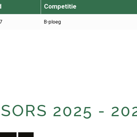
d
Competitie
7
B-ploeg
ORS 2025 - 20