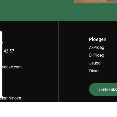
Ploegen
on
A-Ploeg
33 42 57
B-Ploeg
Jeugd
kninove.com
Divas
Tickets / a
ign Ninove