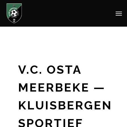
Men
Skip
to
main
content
V.C. OSTA
MEERBEKE —
KLUISBERGEN
SPORTIEF