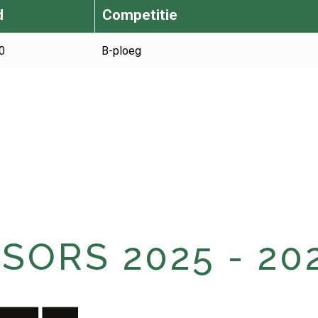
d
Competitie
0
B-ploeg
ORS 2025 - 20