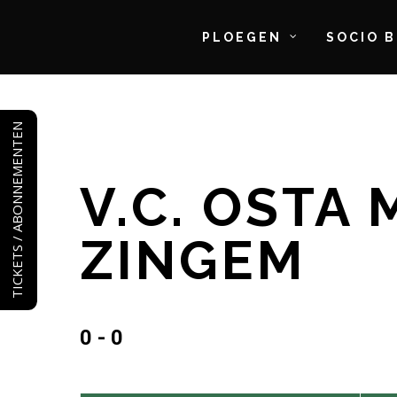
PLOEGEN
SOCIO 
Skip
to
TICKETS / ABONNEMENTEN
main
content
V.C. OSTA 
ZINGEM
0 - 0