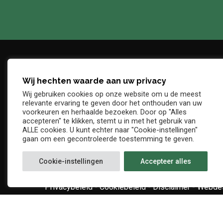
Wij hechten waarde aan uw privacy
Adres
Telefo
Wij gebruiken cookies op onze website om u de meest
Denderstraat, z/n
+32 54 
relevante ervaring te geven door het onthouden van uw
E-mail
voorkeuren en herhaalde bezoeken. Door op "Alles
9402 Ninove
accepteren" te klikken, stemt u in met het gebruik van
info@kv
ALLE cookies. U kunt echter naar "Cookie-instellingen"
gaan om een gecontroleerde toestemming te geven.
Cookie-instellingen
Accepteer alles
Privacybeleid
-
Cookiebeleid
-
Disclaimer
-
Webdes