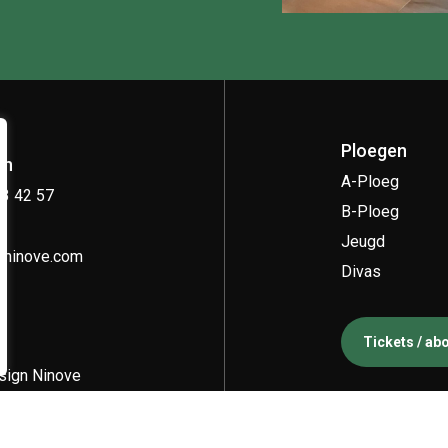
Ploegen
on
A-Ploeg
33 42 57
B-Ploeg
Jeugd
kninove.com
Divas
Tickets / a
ign Ninove