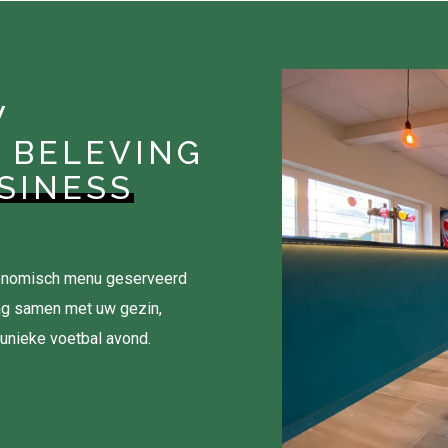
W
 BELEVING
SINESS
tronomisch menu geserveerd
ag samen met uw gezin,
 unieke voetbal avond.