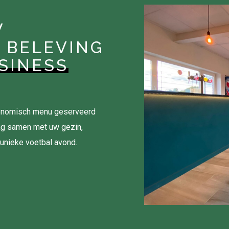
W
 BELEVING
SINESS
tronomisch menu geserveerd
ag samen met uw gezin,
 unieke voetbal avond.