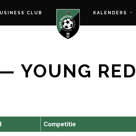
BUSINESS CLUB
KALENDERS
 — YOUNG RE
d
Competitie