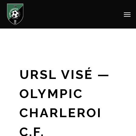
Men
Skip
to
main
content
URSL VISÉ —
OLYMPIC
CHARLEROI
C.F.