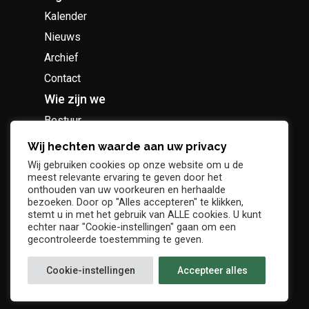
Kalender
Nieuws
Archief
Contact
Wie zijn we
Bestuur
Geschiedenis
Wij hechten waarde aan uw privacy
Supportersclub
Wij gebruiken cookies op onze website om u de
meest relevante ervaring te geven door het
Socio Business Club
onthouden van uw voorkeuren en herhaalde
bezoeken. Door op "Alles accepteren" te klikken,
stemt u in met het gebruik van ALLE cookies. U kunt
echter naar "Cookie-instellingen" gaan om een
gecontroleerde toestemming te geven.
Tickets / abonnementen
Cookie-instellingen
Accepteer alles