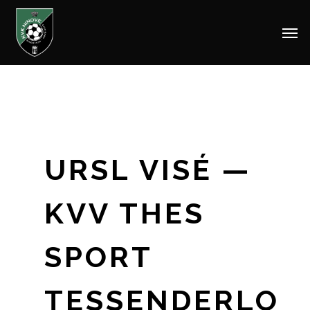
Men
Skip
to
main
content
URSL VISÉ —
KVV THES
SPORT
TESSENDERLO