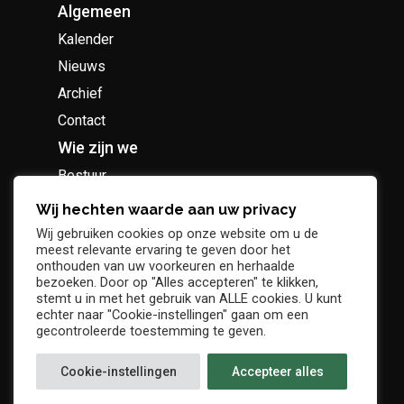
Algemeen
Kalender
Nieuws
Archief
Contact
Wie zijn we
Bestuur
Geschiedenis
Wij hechten waarde aan uw privacy
Supportersclub
Wij gebruiken cookies op onze website om u de
meest relevante ervaring te geven door het
Socio Business Club
onthouden van uw voorkeuren en herhaalde
bezoeken. Door op "Alles accepteren" te klikken,
stemt u in met het gebruik van ALLE cookies. U kunt
echter naar "Cookie-instellingen" gaan om een
gecontroleerde toestemming te geven.
Tickets / abonnementen
Cookie-instellingen
Accepteer alles