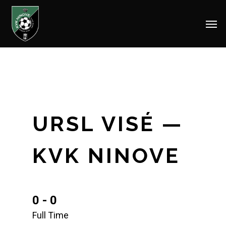
Men
Skip
to
main
content
URSL VISÉ —
KVK NINOVE
0 - 0
Full Time