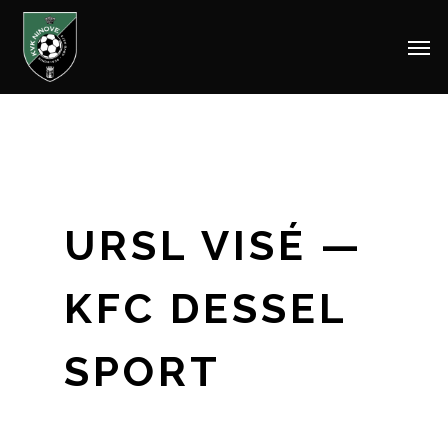
Men
Skip
to
main
content
URSL VISÉ —
KFC DESSEL
SPORT