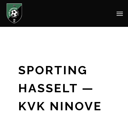
Men
Skip
to
main
content
SPORTING
HASSELT —
KVK NINOVE