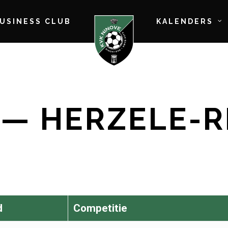
BUSINESS CLUB
KALENDERS
 — HERZELE-
d
Competitie