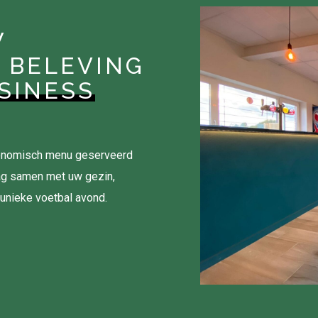
W
 BELEVING
SINESS
tronomisch menu geserveerd
ag samen met uw gezin,
 unieke voetbal avond.