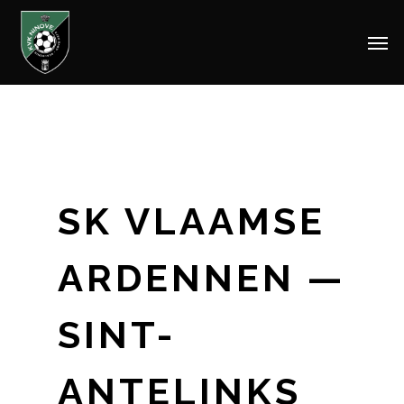
Men
Skip
to
main
content
SK VLAAMSE
ARDENNEN —
SINT-
ANTELINKS