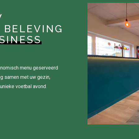
W
 BELEVING
SINESS
tronomisch menu geserveerd
ag samen met uw gezin,
 unieke voetbal avond.