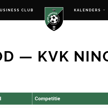
BUSINESS CLUB
KALENDERS
D — KVK NIN
d
Competitie