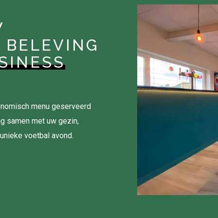
W
 BELEVING
SINESS
tronomisch menu geserveerd
ag samen met uw gezin,
 unieke voetbal avond.