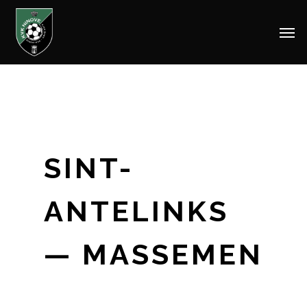
Men
Skip
to
main
content
SINT-
ANTELINKS
— MASSEMEN