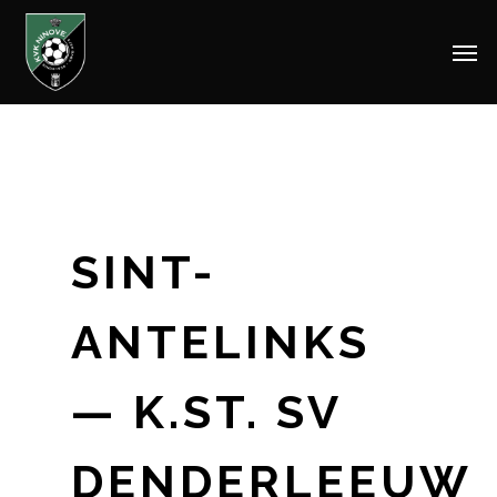
Men
Skip
to
main
content
SINT-
ANTELINKS
— K.ST. SV
DENDERLEEUW