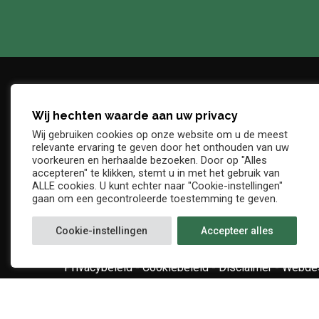
Wij hechten waarde aan uw privacy
Adres
Telefo
Wij gebruiken cookies op onze website om u de meest
Denderstraat, z/n
+32 54 
relevante ervaring te geven door het onthouden van uw
E-mail
voorkeuren en herhaalde bezoeken. Door op "Alles
9402 Ninove
accepteren" te klikken, stemt u in met het gebruik van
info@kv
ALLE cookies. U kunt echter naar "Cookie-instellingen"
gaan om een gecontroleerde toestemming te geven.
Cookie-instellingen
Accepteer alles
Privacybeleid
-
Cookiebeleid
-
Disclaimer
-
Webdes