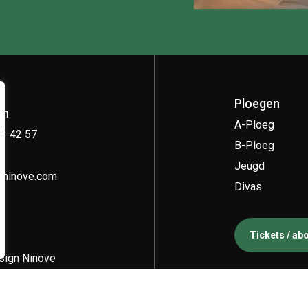
Ploegen
on
A-Ploeg
33 42 57
B-Ploeg
Jeugd
kninove.com
Divas
Tickets / a
ign Ninove