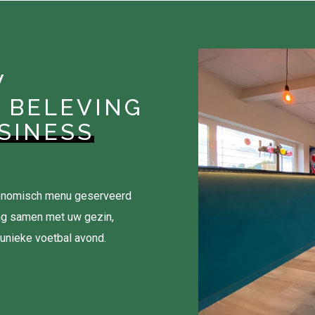
W
 BELEVING
SINESS
tronomisch menu geserveerd
ag samen met uw gezin,
 unieke voetbal avond.