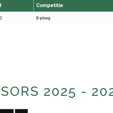
d
Competitie
0
B-ploeg
ORS 2025 - 20