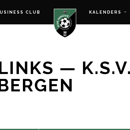
BUSINESS CLUB
KALENDERS
INKS — K.S.V
BERGEN