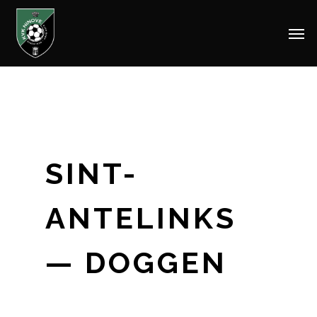
Men
Skip
to
main
content
SINT-
ANTELINKS
— DOGGEN