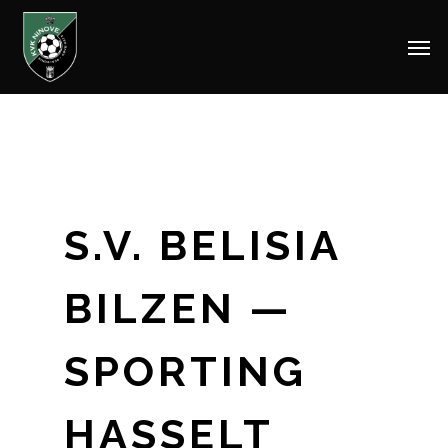
Men
Skip
to
main
content
S.V. BELISIA
BILZEN —
SPORTING
HASSELT