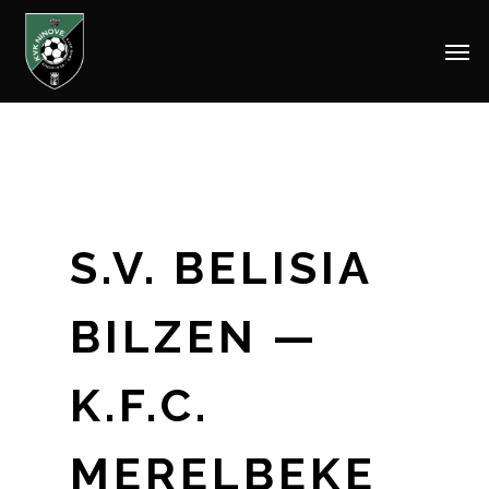
Men
Skip
to
main
content
S.V. BELISIA
BILZEN —
K.F.C.
MERELBEKE