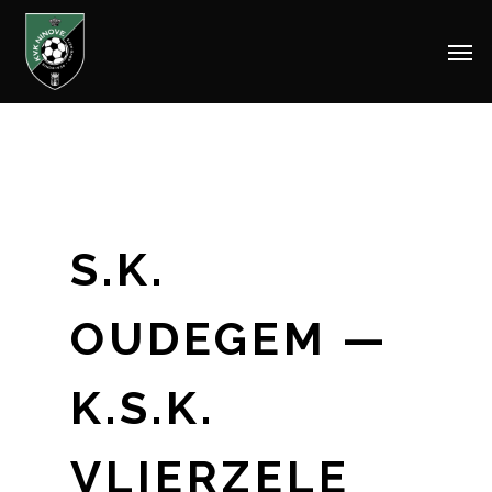
Men
Skip
to
main
content
S.K.
OUDEGEM —
K.S.K.
VLIERZELE