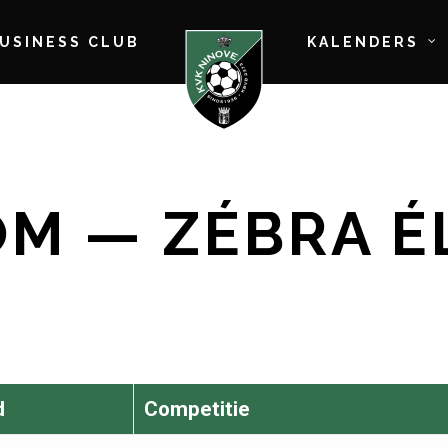
BUSINESS CLUB
KALENDERS
M — ZÉBRA É
d
Competitie