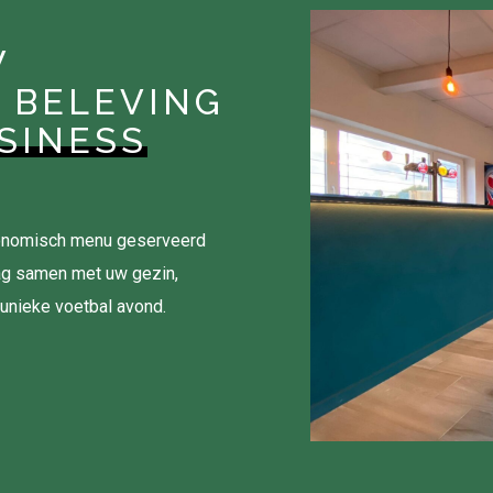
W
 BELEVING
SINESS
tronomisch menu geserveerd
ag samen met uw gezin,
 unieke voetbal avond.