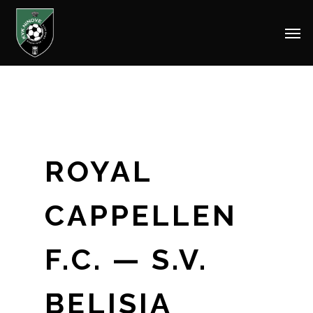
Men
Skip
to
main
content
ROYAL
CAPPELLEN
F.C. — S.V.
BELISIA