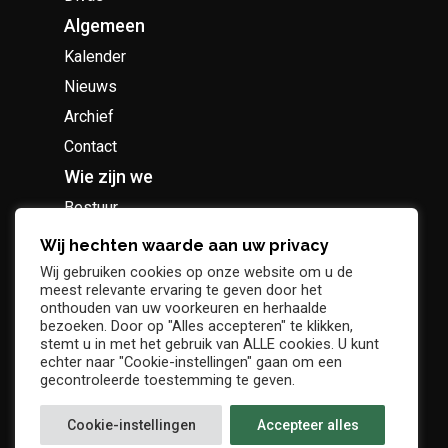
Algemeen
Kalender
Nieuws
Archief
Contact
Wie zijn we
Bestuur
Geschiedenis
Wij hechten waarde aan uw privacy
Supportersclub
Wij gebruiken cookies op onze website om u de
meest relevante ervaring te geven door het
Socio Business Club
onthouden van uw voorkeuren en herhaalde
bezoeken. Door op "Alles accepteren" te klikken,
stemt u in met het gebruik van ALLE cookies. U kunt
echter naar "Cookie-instellingen" gaan om een
gecontroleerde toestemming te geven.
Tickets / abonnementen
Cookie-instellingen
Accepteer alles