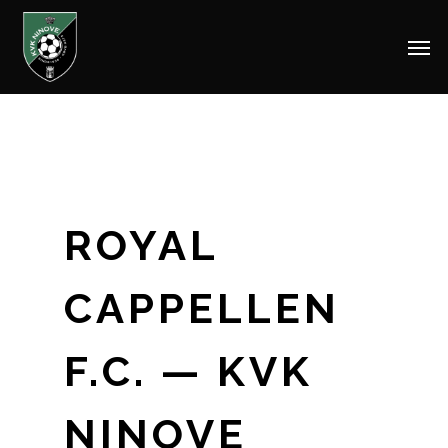
Men
Skip
to
main
content
ROYAL
CAPPELLEN
F.C. — KVK
NINOVE