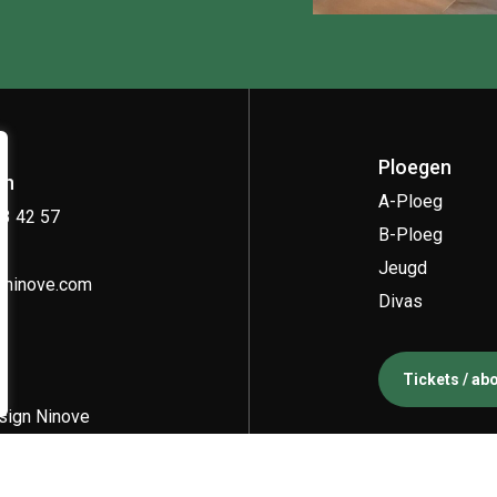
Ploegen
on
A-Ploeg
33 42 57
B-Ploeg
Jeugd
kninove.com
Divas
Tickets / a
ign Ninove