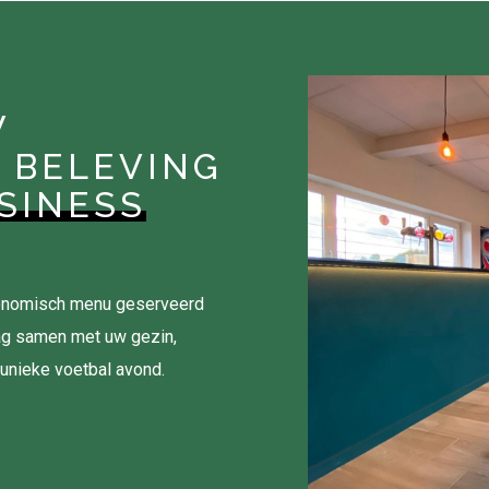
W
 BELEVING
SINESS
tronomisch menu geserveerd
ag samen met uw gezin,
 unieke voetbal avond.