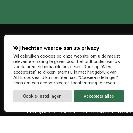
Wij hechten waarde aan uw privacy
Adres
Telefo
Wij gebruiken cookies op onze website om u de meest
Denderstraat, z/n
+32 54 
relevante ervaring te geven door het onthouden van uw
E-mail
voorkeuren en herhaalde bezoeken. Door op "Alles
9402 Ninove
accepteren" te klikken, stemt u in met het gebruik van
info@kv
ALLE cookies. U kunt echter naar "Cookie-instellingen"
gaan om een gecontroleerde toestemming te geven.
Cookie-instellingen
Accepteer alles
Privacybeleid
-
Cookiebeleid
-
Disclaimer
-
Webdes