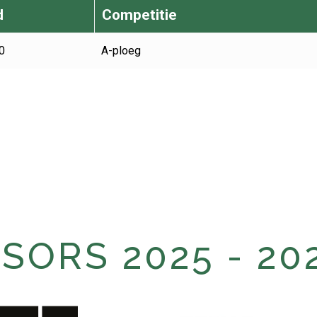
d
Competitie
0
A-ploeg
ORS 2025 - 20