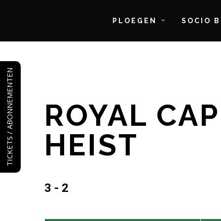
PLOEGEN
SOCIO 
Skip
to
TICKETS / ABONNEMENTEN
main
content
ROYAL CAPP
HEIST
3 - 2