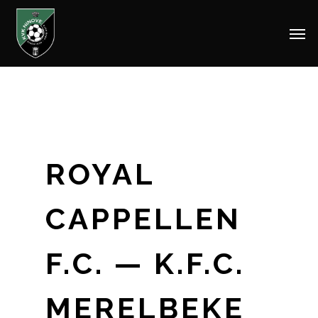
Men
Skip
to
main
content
ROYAL
CAPPELLEN
F.C. — K.F.C.
MERELBEKE