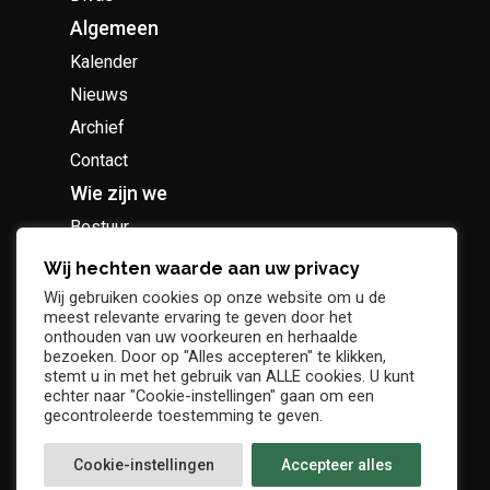
Algemeen
Kalender
Nieuws
Archief
Contact
Wie zijn we
Bestuur
Geschiedenis
Wij hechten waarde aan uw privacy
Supportersclub
Wij gebruiken cookies op onze website om u de
meest relevante ervaring te geven door het
Socio Business Club
onthouden van uw voorkeuren en herhaalde
bezoeken. Door op "Alles accepteren" te klikken,
stemt u in met het gebruik van ALLE cookies. U kunt
echter naar "Cookie-instellingen" gaan om een
gecontroleerde toestemming te geven.
Tickets / abonnementen
Cookie-instellingen
Accepteer alles