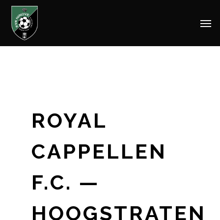
Men
Skip
to
main
content
ROYAL
CAPPELLEN
F.C. —
HOOGSTRATEN