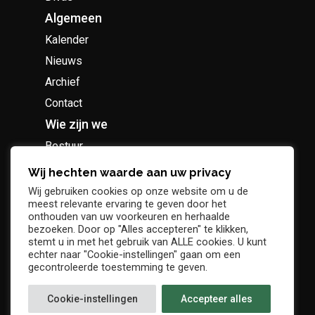
Algemeen
Kalender
Nieuws
Archief
Contact
Wie zijn we
Bestuur
Geschiedenis
Wij hechten waarde aan uw privacy
Supportersclub
Wij gebruiken cookies op onze website om u de
meest relevante ervaring te geven door het
Socio Business Club
onthouden van uw voorkeuren en herhaalde
bezoeken. Door op "Alles accepteren" te klikken,
stemt u in met het gebruik van ALLE cookies. U kunt
echter naar "Cookie-instellingen" gaan om een
gecontroleerde toestemming te geven.
Tickets / abonnementen
Cookie-instellingen
Accepteer alles