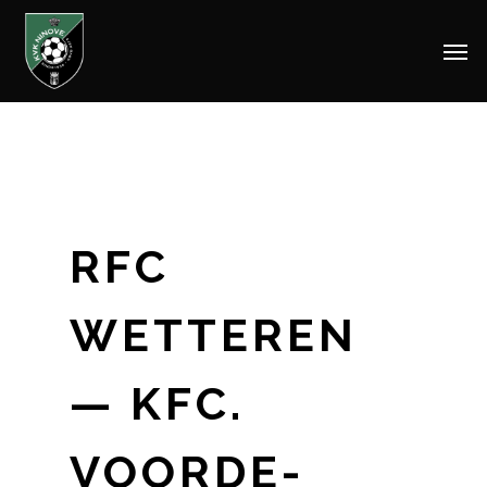
Men
Skip
to
main
content
RFC
WETTEREN
— KFC.
VOORDE-