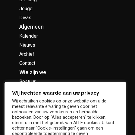
Jeugd
Divas
Algemeen
Kalender
Nieuws
Archief
Contact
Wie zijn we
Bestuur
Geschiedenis
Wij hechten waarde aan uw privacy
Supportersclub
Wij gebruiken cookies op onze website om u de
meest relevante ervaring te geven door het
Socio Business Club
onthouden van uw voorkeuren en herhaalde
bezoeken. Door op "Alles accepteren" te klikken,
stemt u in met het gebruik van ALLE cookies. U kunt
echter naar "Cookie-instellingen" gaan om een
gecontroleerde toestemming te geven.