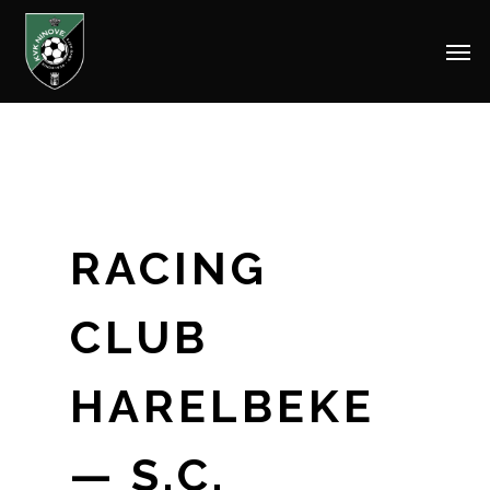
Men
Skip
to
main
content
RACING
CLUB
HARELBEKE
— S.C.