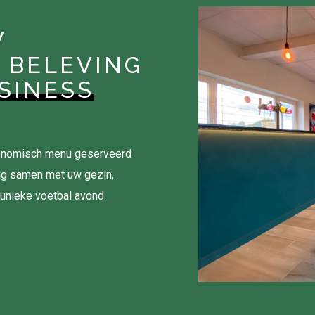
W
 BELEVING
SINESS
tronomisch menu geserveerd
ag samen met uw gezin,
 unieke voetbal avond.