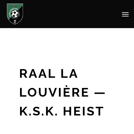
Men
Skip
to
main
content
RAAL LA
LOUVIÈRE —
K.S.K. HEIST