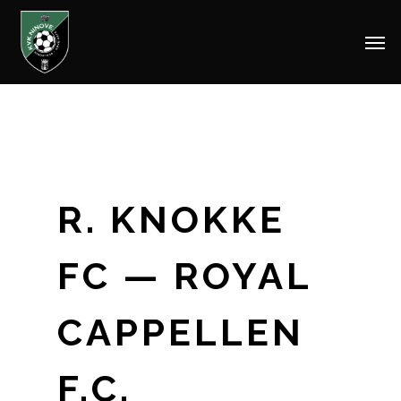
Men
Skip
to
main
content
R. KNOKKE
FC — ROYAL
CAPPELLEN
F.C.