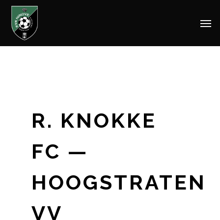
Men
Skip
to
main
content
R. KNOKKE
FC —
HOOGSTRATEN
VV