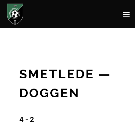
Men
Skip
to
main
content
SMETLEDE —
DOGGEN
4 - 2