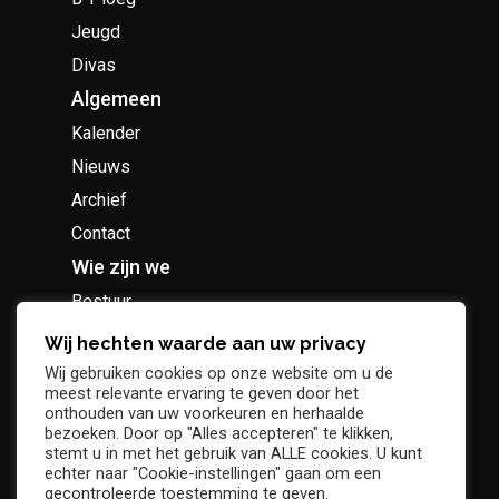
Jeugd
Divas
Algemeen
Kalender
Nieuws
Archief
Contact
Wie zijn we
Bestuur
Geschiedenis
Wij hechten waarde aan uw privacy
Supportersclub
Wij gebruiken cookies op onze website om u de
meest relevante ervaring te geven door het
Socio Business Club
onthouden van uw voorkeuren en herhaalde
bezoeken. Door op "Alles accepteren" te klikken,
stemt u in met het gebruik van ALLE cookies. U kunt
echter naar "Cookie-instellingen" gaan om een
gecontroleerde toestemming te geven.