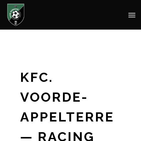
Men
Skip
to
main
content
KFC.
VOORDE-
APPELTERRE
— RACING