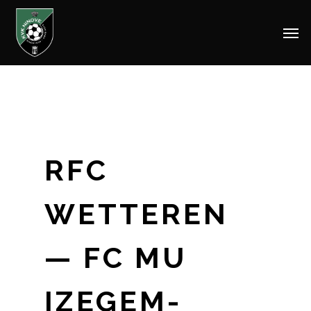
Men
Skip
to
main
content
RFC
WETTEREN
— FC MU
IZEGEM-