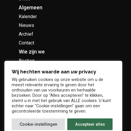
Algemeen
Kalender
Nieuws
Archief
Contact
Wie zijn we
Bestuur
Geschiedenis
Wij hechten waarde aan uw privacy
Supportersclub
Wij gebruiken cookies op onze website om u de
meest relevante ervaring te geven door het
Socio Business Club
onthouden van uw voorkeuren en herhaalde
bezoeken. Door op "Alles accepteren" te klikken,
stemt u in met het gebruik van ALLE cookies. U kunt
echter naar "Cookie-instellingen" gaan om een
gecontroleerde toestemming te geven.
Tickets / abonnementen
Cookie-instellingen
Accepteer alles